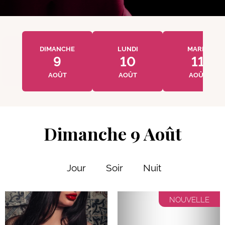
DIMANCHE
LUNDI
MARDI
9
10
11
AOÛT
AOÛT
AOÛT
Dimanche 9 Août
Jour
Soir
Nuit
NOUVELLE