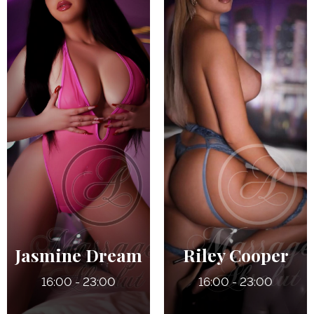
27 ans
22 ans
5' 4"
5' 0"
Italienne
Québécoise / Italienne
125 lbs
135 lbs
32 D (Refaits)
36 DDD (Naturels)
Jasmine Dream
Riley Cooper
16:00 - 23:00
16:00 - 23:00