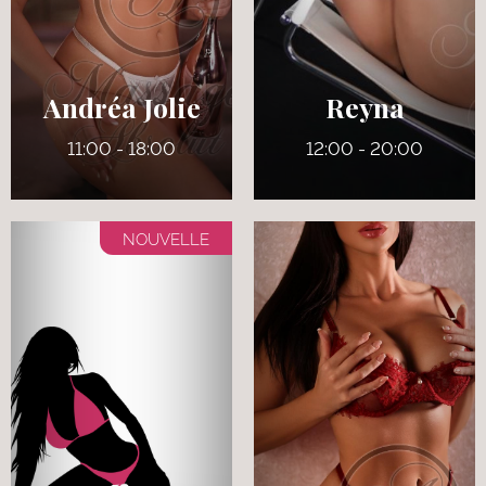
7
7
125 lbs
130 lbs
Verts
Pers
Andréa Jolie
Reyna
11:00 - 18:00
12:00 - 20:00
NOUVELLE
30 ans
24 ans
5' 0"
5' 9"
Anglais
Anglais