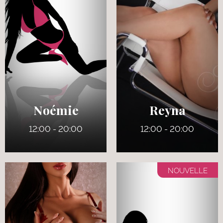
28 ans
30 ans
5' 4"
5' 0"
Anglais
Anglais
7
6
115 lbs
110 lbs
Pers
Pers
Noémie
Reyna
12:00 - 20:00
12:00 - 20:00
NOUVELLE