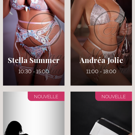
24 ans
33 ans
5' 7"
5' 4"
Anglais
Québécoise
7
130 lbs
125 lbs
32 DD (Refaits)
Verts
Stella Summer
Andréa Jolie
10:30 - 15:00
11:00 - 18:00
NOUVELLE
NOUVELLE