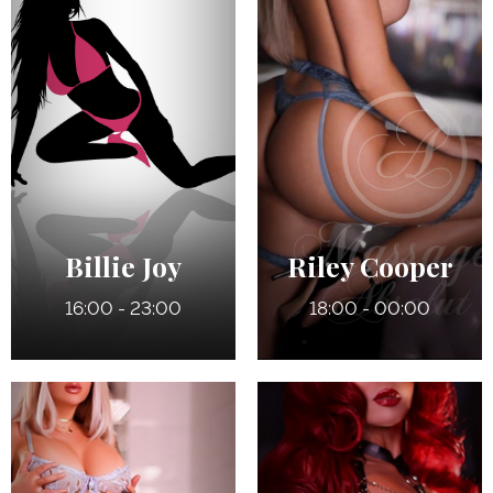
27 ans
32 ans
5' 7"
5' 3"
Anglais
Français
7
7
140 lbs
125 lbs
Bleus
Noisettes
Billie Joy
Riley Cooper
16:00 - 23:00
18:00 - 00:00