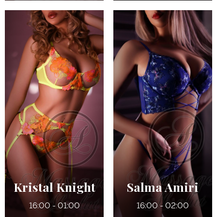
27 ans
27 ans
5' 7"
5' 7"
Anglais
Anglais
7
7
140 lbs
135 lbs
Bleus
Verts
Kristal Knight
Salma Amiri
16:00 - 01:00
16:00 - 02:00