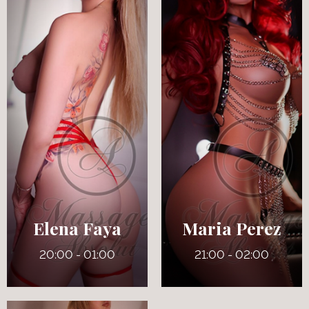
27 ans
32 ans
5' 7"
5' 8"
Anglais
Anglais
7
8
135 lbs
145 lbs
Verts
Bruns
Elena Faya
Maria Perez
20:00 - 01:00
21:00 - 02:00