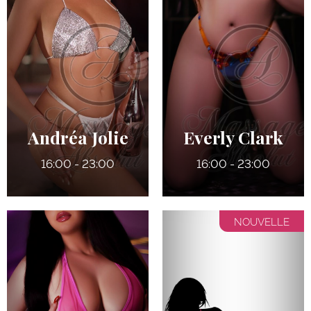
24 ans
22 ans
5' 9"
5' 5"
Anglais
Anglais
8
7
165 lbs
130 lbs
Noisettes
Bruns
Andréa Jolie
Everly Clark
16:00 - 23:00
16:00 - 23:00
NOUVELLE