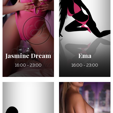
30 ans
22 ans
5' 0"
5' 0"
Anglais
Québécoise / Italienne
6
135 lbs
110 lbs
36 DDD (Naturels)
Pers
Jasmine Dream
Ema
16:00 - 23:00
16:00 - 23:00