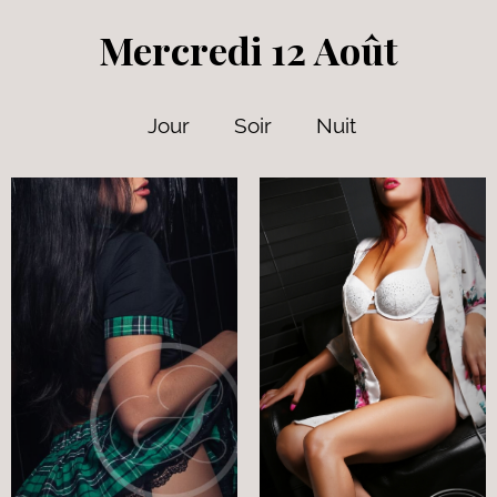
Mercredi 12 Août
Jour
Soir
Nuit
22 ans
5' 7"
Anglais
8
135 lbs
Bruns