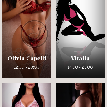
28 ans
24 ans
5' 5"
5' 9"
Français
Anglais
6
8
125 lbs
165 lbs
Bruns
Noisettes
Olivia Capelli
Vitalia
12:00 - 20:00
14:00 - 23:00