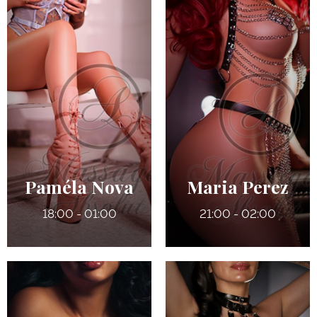
26 ans
27 ans
5' 2"
5' 7"
Québécoise /
Anglais
Allemande
7
155 lbs
135 lbs
36 C
Verts
Paméla Nova
Maria Perez
18:00 - 01:00
21:00 - 02:00