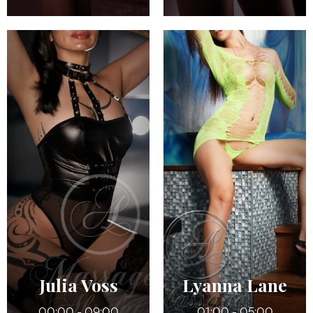
32 ans
22 ans
5' 4"
5' 5"
Québécoise / Russe
Anglais
115 lbs
7
34 DD (Refaits)
130 lbs
Bruns
Julia Voss
Lyanna Lane
00:00 - 09:00
01:00 - 05:00