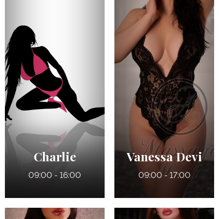
33 ans
28 ans
5' 4"
5' 5"
Québécoise
Français
130 lbs
6
32 DD (Refaits)
125 lbs
Bruns
Charlie
Vanessa Devi
09:00 - 16:00
09:00 - 17:00