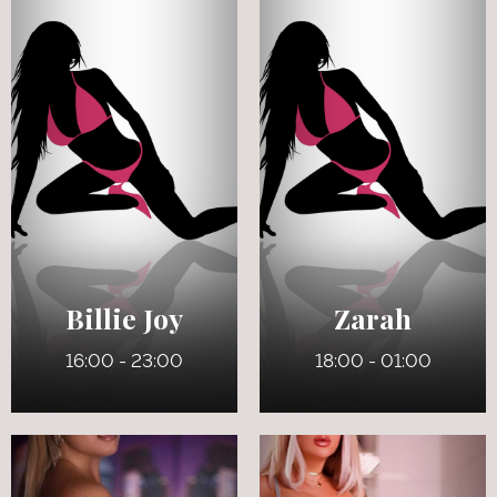
34 ans
30 ans
5' 9"
5' 2"
Québécoise
Anglais
140 lbs
7
34 DDD (Naturels)
115 lbs
Pers
Billie Joy
Zarah
16:00 - 23:00
18:00 - 01:00