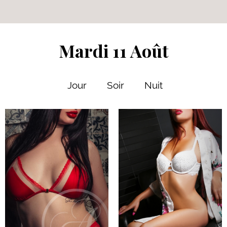
Mardi 11 Août
Jour
Soir
Nuit
28 ans
5' 7"
Français
9
170 lbs
Bleus