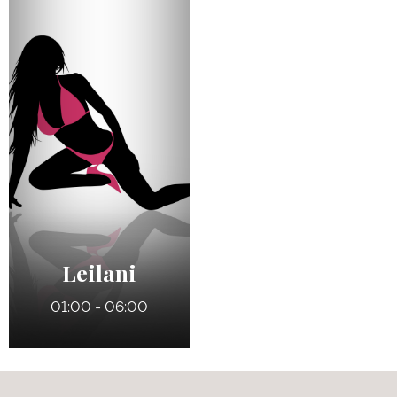
23 ans
34 ans
5' 5"
5' 5"
Anglais
Russe / Mexicaine
9
130 lbs
145 lbs
34 A
Noisettes
Leilani
01:00 - 06:00