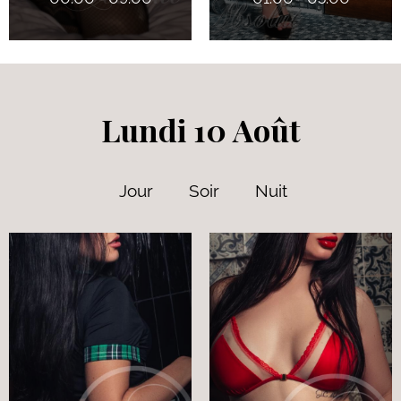
Lundi 10 Août
Jour
Soir
Nuit
34 ans
36 ans
5' 5"
5' 6
Russe / Mexicaine
Québécoise
130 lbs
115 lbs
34 A
32 DD (Refaits)