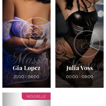
32 ans
32 ans
5' 8"
5' 4"
Anglais
Anglais
8
6
145 lbs
125 lbs
Bruns
Bruns
Gia Lopez
Julia Voss
21:00 - 04:00
00:00 - 09:00
NOUVELLE