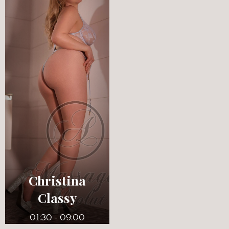
27 ans
32 ans
5' 4"
5' 4"
Anglais
Anglais
8
6
125 lbs
125 lbs
Bleus
Bruns
Christina
Classy
01:30 - 09:00