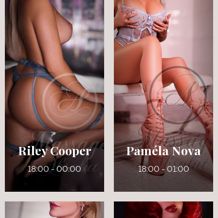
26 ans
21 ans
5' 2"
5' 3"
Québécoise /
Français
Allemande
7
155 lbs
125 lbs
36 C
Pers
Riley Cooper
Paméla Nova
18:00 - 00:00
18:00 - 01:00