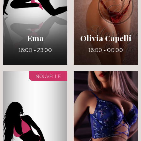
6
8
110 lbs
165 lbs
Pers
Noisettes
Ema
Olivia Capelli
16:00 - 23:00
16:00 - 00:00
NOUVELLE
32 ans
27 ans
5' 3"
5' 4"