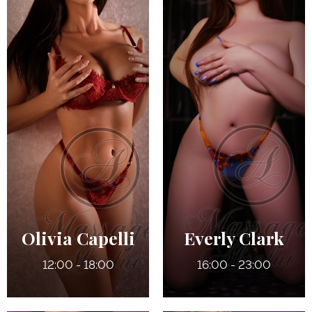
38 ans
33 ans
5' 7"
5' 3"
Anglais
Anglais
9
7
135 lbs
125 lbs
Bruns
Noisettes
Olivia Capelli
Everly Clark
12:00 - 18:00
16:00 - 23:00