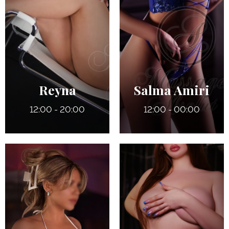
28 ans
36 ans
5' 4"
5' 0"
Anglais
Québécoise
7
135 lbs
115 lbs
34 DDD (Refaits)
Pers
Reyna
Salma Amiri
12:00 - 20:00
12:00 - 00:00