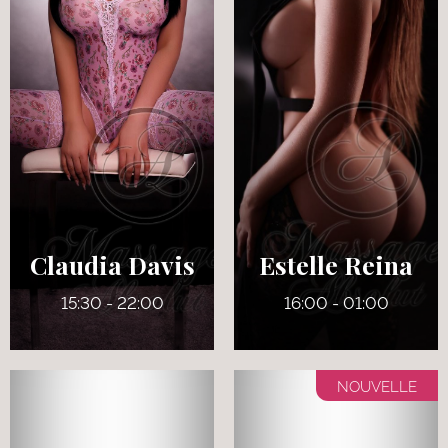
27 ans
34 ans
5' 4"
5' 5"
Italienne
Français
125 lbs
155 lbs
32 D (Refaits)
36 D
Claudia Davis
Estelle Reina
15:30 - 22:00
16:00 - 01:00
NOUVELLE