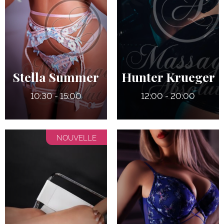
5' 4"
5' 6
Québécoise
Français
130 lbs
7
32 DD (Refaits)
130 lbs
Pers
Stella Summer
Hunter Krueger
10:30 - 15:00
12:00 - 20:00
NOUVELLE